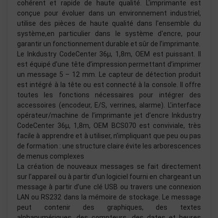
cohérent et rapide de haute qualité. L'imprimante est
conçue pour évoluer dans un environnement industriel,
utilise des pièces de haute qualité dans l'ensemble du
système,en particulier dans le système d'encre, pour
garantir un fonctionnement durable et sûr de l’imprimante.
Le Inkdustry CodeCenter 36µ, 1,8m, OEM est puissant. Il
est équipé d’une tête d’impression permettant d’imprimer
un message 5 – 12 mm. Le capteur de détection produit
est intégré à la tête ou est connecté à la console. Il offre
toutes les fonctions nécessaires pour intégrer des
accessoires (encodeur, E/S, verrines, alarme). L’interface
opérateur/machine de l’imprimante jet d’encre Inkdustry
CodeCenter 36µ, 1,8m, OEM BCS070 est conviviale, très
facile à apprendre et à utiliser, n’impliquant que peu ou pas
de formation : une structure claire évite les arborescences
de menus complexes
La création de nouveaux messages se fait directement
sur l’appareil ou à partir d’un logiciel fourni en chargeant un
message à partir d’une clé USB ou travers une connexion
LAN ou RS232 dans la mémoire de stockage. Le message
peut contenir des graphiques, des textes
alphanumériques, des compteurs, des dates et heures