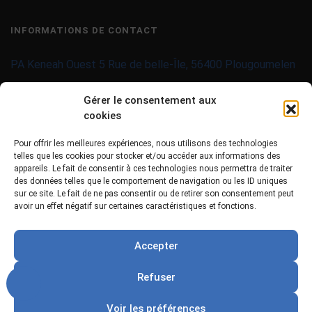
INFORMATIONS DE CONTACT
PA Keneah Ouest 5 Rue de belle-Île, 56400 Plougoumelen
contact@imprimantes-couleur-etiquettes.com
Gérer le consentement aux
cookies
09 71 37 25 93
Pour offrir les meilleures expériences, nous utilisons des technologies
02 97 40 06 01
telles que les cookies pour stocker et/ou accéder aux informations des
appareils. Le fait de consentir à ces technologies nous permettra de traiter
des données telles que le comportement de navigation ou les ID uniques
sur ce site. Le fait de ne pas consentir ou de retirer son consentement peut
avoir un effet négatif sur certaines caractéristiques et fonctions.
Accepter
Copyright ©
2026 Tous droits réservés -
MPDYS
Refuser
Mentions légales
Politiques de confidentialité
Voir les préférences