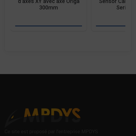
d’axes XY avec axe Origa
Sensor Cable 
300mm
Series 
Ce site est proposé par l'entreprise MPDYS