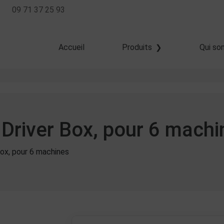
09 71 37 25 93
Accueil
Produits
Qui so
Haute résolution
Jet dévié
Goutte à la demande
 Driver Box, pour 6 machi
Box, pour 6 machines