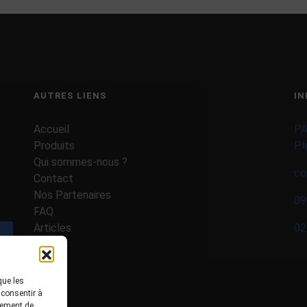
AUTRES LIENS
IN
Accueil
PA
Produits
Pl
Qui sommes-nous ?
co
Contact
Nos Partenaires
09
FAQ
Articles
02
Valider
que les
 consentir à
tement de