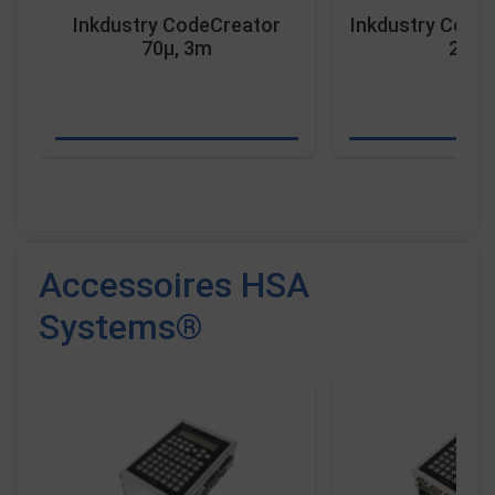
Inkdustry CodeCreator
Inkdustry CodeC
70µ, 3m
2,5m
Accessoires HSA
Systems®