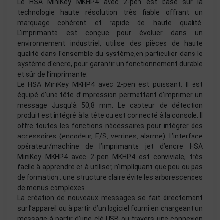
Le HSA MiniKey MKHP4 avec 2-pen est basé sur la
technologie haute résolution très fiable offrant un
marquage cohérent et rapide de haute qualité.
L'imprimante est conçue pour évoluer dans un
environnement industriel, utilise des pièces de haute
qualité dans l'ensemble du système,en particulier dans le
système d'encre, pour garantir un fonctionnement durable
et sûr de l’imprimante.
Le HSA MiniKey MKHP4 avec 2-pen est puissant. Il est
équipé d’une tête d’impression permettant d’imprimer un
message Jusqu'à 50,8 mm. Le capteur de détection
produit est intégré à la tête ou est connecté à la console. Il
offre toutes les fonctions nécessaires pour intégrer des
accessoires (encodeur, E/S, verrines, alarme). L’interface
opérateur/machine de l’imprimante jet d’encre HSA
MiniKey MKHP4 avec 2-pen MKHP4 est conviviale, très
facile à apprendre et à utiliser, n’impliquant que peu ou pas
de formation : une structure claire évite les arborescences
de menus complexes
La création de nouveaux messages se fait directement
sur l’appareil ou à partir d’un logiciel fourni en chargeant un
message à partir d’une clé USB ou travers une connexion