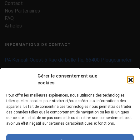
Contact
Nos Partenaires
FAQ
Articles
INFORMATIONS DE CONTACT
PA Keneah Ouest 5 Rue de belle-Île, 56400 Plougoumelen
contact@imprimantes-couleur-etiquettes.com
Gérer le consentement aux
cookies
09 71 37 25 93
Pour offrir les meilleures expériences, nous utilisons des technologies
02 97 40 06 01
telles que les cookies pour stocker et/ou accéder aux informations des
appareils. Le fait de consentir à ces technologies nous permettra de traiter
des données telles que le comportement de navigation ou les ID uniques
sur ce site. Le fait de ne pas consentir ou de retirer son consentement peut
avoir un effet négatif sur certaines caractéristiques et fonctions.