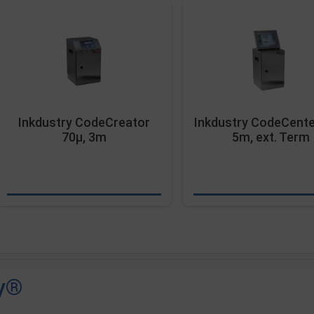
Inkdustry CodeCreator
Inkdustry CodeCente
70µ, 3m
5m, ext. Term
ry®