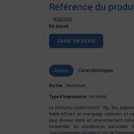
Référence du produ
JET DÉVIÉ
En stock
FAIRE UN DEVIS
Aperçu
Caractéristiques
Boitier :
Aluminium
Type d'imprimante :
Jet dévié
Le Inkdustry CodeCenter2 70µ, 3m, pigmenti
fiable offrant un marquage cohérent et ra
pour évoluer dans un environnement indust
l'ensemble du système,en particulier 
fonctionnement durable et sûr de l’imprima