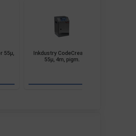
r 55µ,
Inkdustry CodeCreator
Inkdustry
55µ, 4m, pigm.
3m,