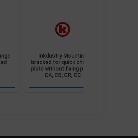
ange
Inkdustry Mounting
Inkdust
ead
bracked for quick change
m
plate without fixing parts,
CA, CB, CR, CC