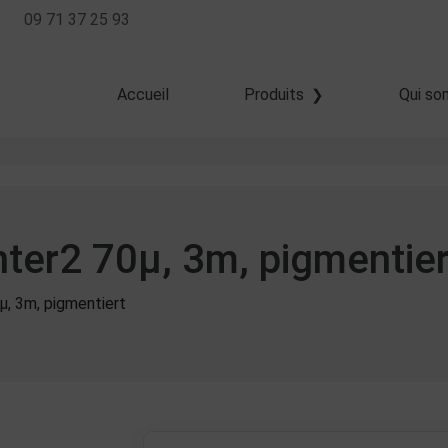
09 71 37 25 93
Accueil
Produits
Qui so
Haute résolution
Jet dévié
Goutte à la demande
ter2 70µ, 3m, pigmentier
, 3m, pigmentiert