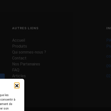
AUTRES LIENS
IN
Accueil
PA
Produits
Pl
Qui sommes-nous ?
co
Contact
Nos Partenaires
09
FAQ
Articles
02
Valider
que les
 consentir à
tement de
rer son