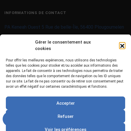
INFORMATIONS DE CONTACT
PA Keneah Ouest 5 Rue de belle-Île, 56400 Plougoumelen
contact@imprimantes-couleur-etiquettes.com
Gérer le consentement aux
cookies
09 71 37 25 93
Pour offrir les meilleures expériences, nous utilisons des technologies
02 97 40 06 01
telles que les cookies pour stocker et/ou accéder aux informations des
appareils. Le fait de consentir à ces technologies nous permettra de traiter
des données telles que le comportement de navigation ou les ID uniques
sur ce site. Le fait de ne pas consentir ou de retirer son consentement peut
avoir un effet négatif sur certaines caractéristiques et fonctions.
Accepter
Copyright ©
2026 Tous droits réservés -
MPDYS
Refuser
Mentions légales
Politiques de confidentialité
Voir les préférences