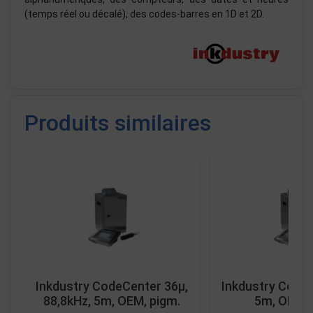
(temps réel ou décalé), des codes-barres en 1D et 2D.
Produits similaires
Inkdustry CodeCenter 36µ,
Inkdustry CodeC
88,8kHz, 5m, OEM, pigm.
5m, OEM, 