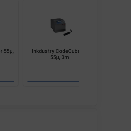
r 55µ,
Inkdustry CodeCube XL
Inkdustry
55µ, 3m
2,5m,