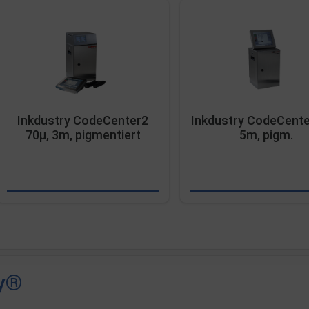
Inkdustry CodeCenter2
Inkdustry CodeCente
70µ, 3m, pigmentiert
5m, pigm.
ry®