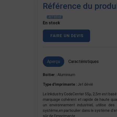
Référence du produ
JET DÉVIÉ
En stock
FAIRE UN DEVIS
Aperçu
Caractéristiques
Boitier :
Aluminium
Type d'imprimante :
Jet dévié
Le Inkdustry CodeCenter 55µ, 2,5m est basé s
marquage cohérent et rapide de haute qual
un environnement industriel, utilise de
système,en particulier dans le système d'e
sûr de l’imprimante.