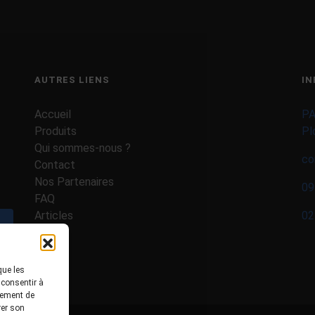
AUTRES LIENS
IN
Accueil
PA
Produits
Pl
Qui sommes-nous ?
co
Contact
Nos Partenaires
09
FAQ
Articles
02
Valider
que les
 consentir à
tement de
rer son