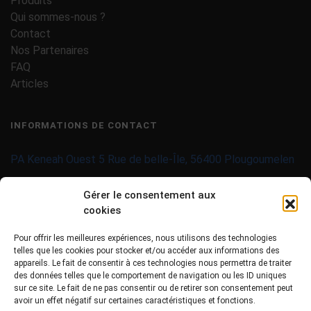
Produits
Qui sommes-nous ?
Contact
Nos Partenaires
FAQ
Articles
INFORMATIONS DE CONTACT
PA Keneah Ouest 5 Rue de belle-Île, 56400 Plougoumelen
contact@imprimantes-couleur-etiquettes.com
Gérer le consentement aux
cookies
09 71 37 25 93
Pour offrir les meilleures expériences, nous utilisons des technologies
02 97 40 06 01
telles que les cookies pour stocker et/ou accéder aux informations des
appareils. Le fait de consentir à ces technologies nous permettra de traiter
des données telles que le comportement de navigation ou les ID uniques
sur ce site. Le fait de ne pas consentir ou de retirer son consentement peut
avoir un effet négatif sur certaines caractéristiques et fonctions.