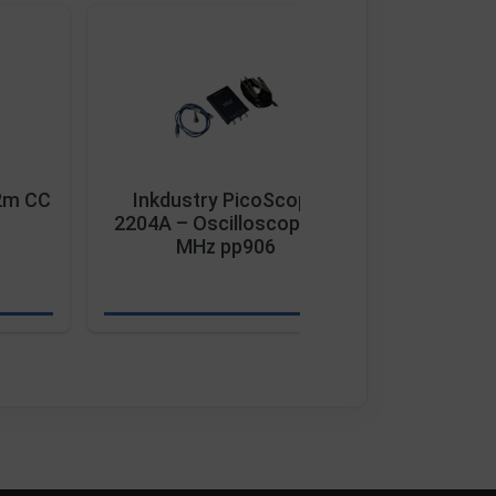
 2m CC
Inkdustry PicoScope
Inkdustr
2204A – Oscilloscope 10
Ethernet
MHz pp906
ProS