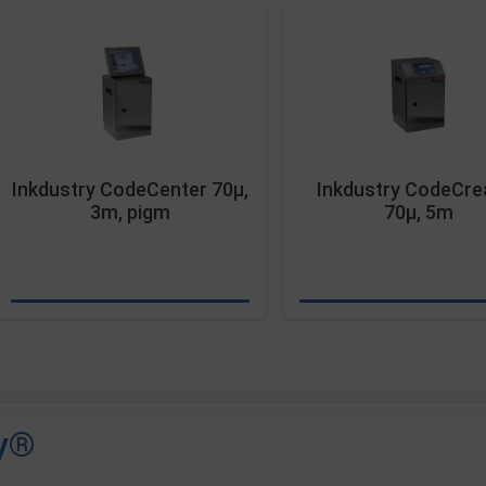
Inkdustry CodeCenter 70µ,
Inkdustry CodeCre
3m, pigm
70µ, 5m
ry®