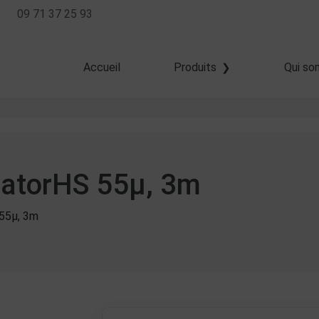
09 71 37 25 93
Accueil
Produits
Qui so
Haute résolution
Jet dévié
Goutte à la demande
eatorHS 55µ, 3m
55µ, 3m