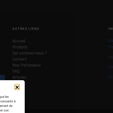
AUTRES LIENS
IN
Accueil
PA
Produits
Pl
Qui sommes-nous ?
co
Contact
Nos Partenaires
09
FAQ
Articles
02
Valider
que les
 consentir à
tement de
rer son