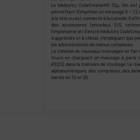
Le Inkdustry CodeCreatorHS 55µ, 3m est pu
permettant d’imprimer un message 5 – 12 m
à la tête ou est connecté à la console. Il of
des accessoires (encodeur, E/S, verrine
l’imprimante jet d’encre Inkdustry CodeCrea
à apprendre et à utiliser, n’impliquant que p
les arborescences de menus complexes
La création de nouveaux messages se fait dir
fourni en chargeant un message à partir 
RS232 dans la mémoire de stockage. Le mes
alphanumériques, des compteurs, des dates
barres en 1D et 2D.