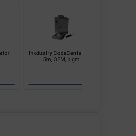
ator
Inkdustry CodeCenter 70µ,
HSA Cont
5m, OEM, pigm.
TIPC